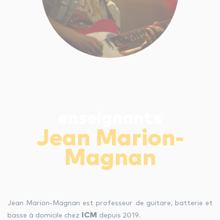
les autres activités d'icm
le blog
les métiers d’icm
enseignants
offres d’emploi
Jean Marion-
contactez-nous !
Magnan
Jean Marion-Magnan est professeur de guitare, batterie et
ICM
basse à domicile chez
depuis 2019.