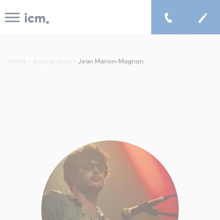
Panneau de gestion des cookies
-
-
Home
enseignants
Jean Marion-Magnan
le concept icm
cours de musique à domicile
chercher un enseignant
les tarifs