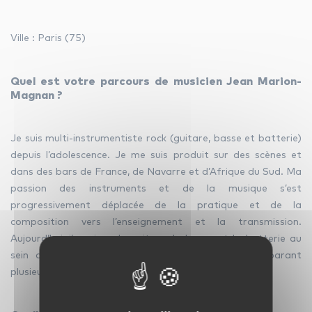
Ville : Paris (75)
facebook
youtube
linkedin
Quel est votre parcours de musicien Jean Marion-
instagram
whatsapp
Magnan ?
Je suis multi-instrumentiste rock (guitare, basse et batterie)
depuis l’adolescence. Je me suis produit sur des scènes et
dans des bars de France, de Navarre et d’Afrique du Sud. Ma
passion des instruments et de la musique s’est
progressivement déplacée de la pratique et de la
composition vers l’enseignement et la transmission.
Aujourd’hui, j’enseigne la guitare, la basse et la batterie au
sein de plusieurs écoles et instituts, tout en préparant
plusieurs projets artistiques.